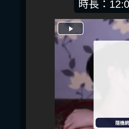
時長：12:0
開
始
播
放
隨機網址