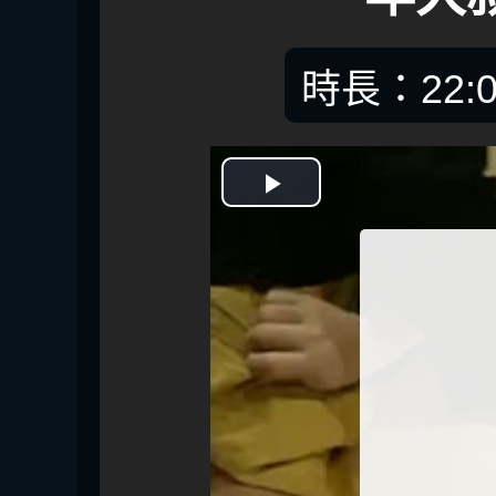
時長：22:0
開
始
播
放