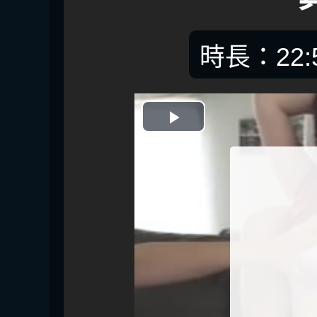
時長：22:
開
始
播
放